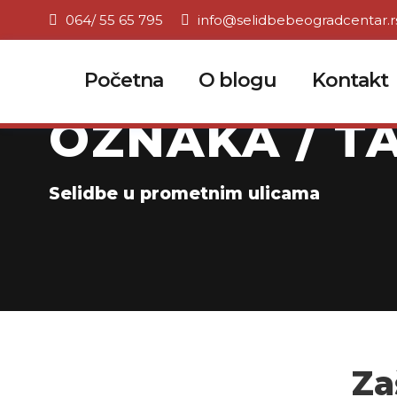
064/ 55 65 795
info@selidbebeogradcentar.r
Početna
O blogu
Kontakt
OZNAKA / TA
Selidbe u prometnim ulicama
Za