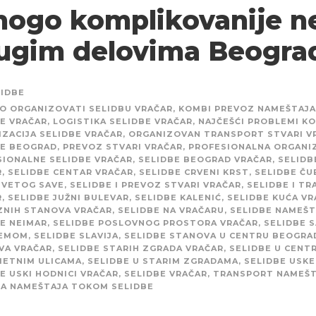
ogo komplikovanije n
ugim delovima Beogra
LIDBE
O ORGANIZOVATI SELIDBU VRAČAR
,
KOMBI PREVOZ NAMEŠTAJA
E VRAČAR
,
LOGISTIKA SELIDBE VRAČAR
,
NAJČEŠĆI PROBLEMI KO
ZACIJA SELIDBE VRAČAR
,
ORGANIZOVAN TRANSPORT STVARI V
BE BEOGRAD
,
PREVOZ STVARI VRAČAR
,
PROFESIONALNA ORGANIZ
SIONALNE SELIDBE VRAČAR
,
SELIDBE BEOGRAD VRAČAR
,
SELIDB
R
,
SELIDBE CENTAR VRAČAR
,
SELIDBE CRVENI KRST
,
SELIDBE ČU
SVETOG SAVE
,
SELIDBE I PREVOZ STVARI VRAČAR
,
SELIDBE I T
R
,
SELIDBE JUŽNI BULEVAR
,
SELIDBE KALENIĆ
,
SELIDBE KUĆA VR
ZNIH STANOVA VRAČAR
,
SELIDBE NA VRAČARU
,
SELIDBE NAMEŠT
E NEIMAR
,
SELIDBE POSLOVNOG PROSTORA VRAČAR
,
SELIDBE S
EMOM
,
SELIDBE SLAVIJA
,
SELIDBE STANOVA U CENTRU BEOGRA
VA VRAČAR
,
SELIDBE STARIH ZGRADA VRAČAR
,
SELIDBE U CENT
METNIM ULICAMA
,
SELIDBE U STARIM ZGRADAMA
,
SELIDBE USKE
E USKI HODNICI VRAČAR
,
SELIDBE VRAČAR
,
TRANSPORT NAMEŠT
TA NAMEŠTAJA TOKOM SELIDBE