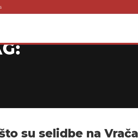
s
G:
što su selidbe na Vrač