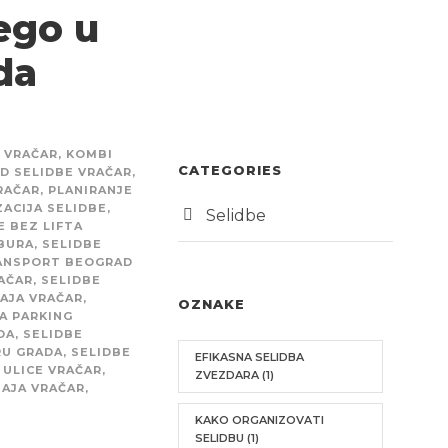
ego u
da
 VRAČAR
,
KOMBI
CATEGORIES
D SELIDBE VRAČAR
,
RAČAR
,
PLANIRANJE
ACIJA SELIDBE
,
Selidbe
E BEZ LIFTA
BURA
,
SELIDBE
RANSPORT BEOGRAD
AČAR
,
SELIDBE
AJA VRAČAR
,
OZNAKE
A PARKING
DA
,
SELIDBE
RU GRADA
,
SELIDBE
EFIKASNA SELIDBA
 ULICE VRAČAR
,
ZVEZDARA
(1)
AJA VRAČAR
,
KAKO ORGANIZOVATI
SELIDBU
(1)