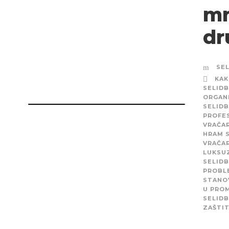
mn
dr
SE
KAK
SELIDB
ORGANI
SELID
PROFE
VRAČA
HRAM 
VRAČA
LUKSU
SELIDB
PROBL
STANO
U PRO
SELIDB
ZAŠTI