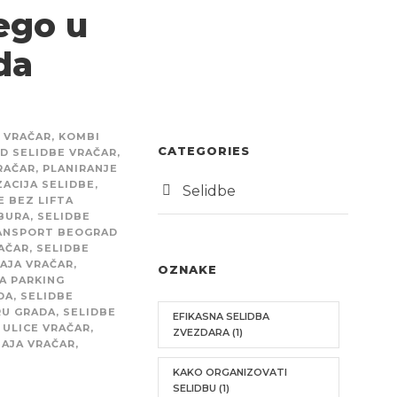
ego u
da
 VRAČAR
,
KOMBI
CATEGORIES
D SELIDBE VRAČAR
,
RAČAR
,
PLANIRANJE
ACIJA SELIDBE
,
Selidbe
E BEZ LIFTA
BURA
,
SELIDBE
RANSPORT BEOGRAD
AČAR
,
SELIDBE
AJA VRAČAR
,
OZNAKE
A PARKING
DA
,
SELIDBE
RU GRADA
,
SELIDBE
EFIKASNA SELIDBA
 ULICE VRAČAR
,
ZVEZDARA
(1)
AJA VRAČAR
,
KAKO ORGANIZOVATI
SELIDBU
(1)