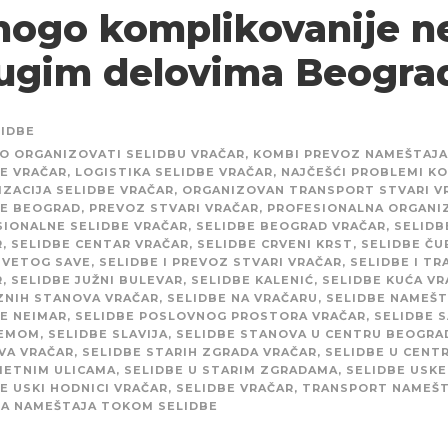
ogo komplikovanije n
ugim delovima Beogra
LIDBE
O ORGANIZOVATI SELIDBU VRAČAR
,
KOMBI PREVOZ NAMEŠTAJA
E VRAČAR
,
LOGISTIKA SELIDBE VRAČAR
,
NAJČEŠĆI PROBLEMI KO
ZACIJA SELIDBE VRAČAR
,
ORGANIZOVAN TRANSPORT STVARI V
BE BEOGRAD
,
PREVOZ STVARI VRAČAR
,
PROFESIONALNA ORGANIZ
SIONALNE SELIDBE VRAČAR
,
SELIDBE BEOGRAD VRAČAR
,
SELIDB
R
,
SELIDBE CENTAR VRAČAR
,
SELIDBE CRVENI KRST
,
SELIDBE ČU
SVETOG SAVE
,
SELIDBE I PREVOZ STVARI VRAČAR
,
SELIDBE I T
R
,
SELIDBE JUŽNI BULEVAR
,
SELIDBE KALENIĆ
,
SELIDBE KUĆA VR
ZNIH STANOVA VRAČAR
,
SELIDBE NA VRAČARU
,
SELIDBE NAMEŠT
E NEIMAR
,
SELIDBE POSLOVNOG PROSTORA VRAČAR
,
SELIDBE S
EMOM
,
SELIDBE SLAVIJA
,
SELIDBE STANOVA U CENTRU BEOGRA
VA VRAČAR
,
SELIDBE STARIH ZGRADA VRAČAR
,
SELIDBE U CENT
METNIM ULICAMA
,
SELIDBE U STARIM ZGRADAMA
,
SELIDBE USKE
E USKI HODNICI VRAČAR
,
SELIDBE VRAČAR
,
TRANSPORT NAMEŠT
TA NAMEŠTAJA TOKOM SELIDBE