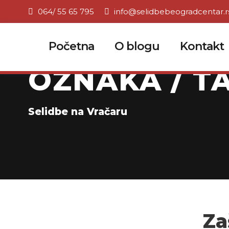
064/ 55 65 795
info@selidbebeogradcentar.r
Početna
O blogu
Kontakt
OZNAKA / TA
Selidbe na Vračaru
Za