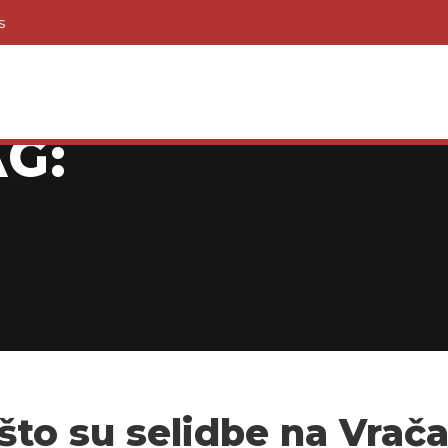
s
G:
što su selidbe na Vrač