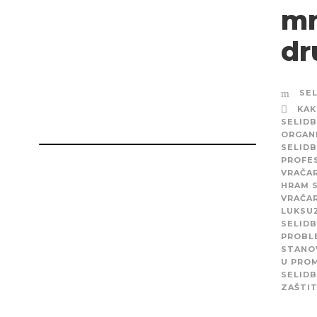
mn
dr
SE
KAK
SELIDB
ORGANI
SELID
PROFE
VRAČA
HRAM 
VRAČA
LUKSU
SELIDB
PROBL
STANO
U PRO
SELIDB
ZAŠTI