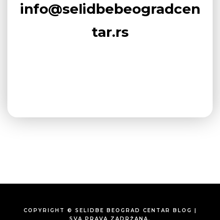
info@selidbebeogradcen
tar.rs
COPYRIGHT © SELIDBE BEOGRAD CENTAR BLOG |
SVA PRAVA ZADRŽANA.