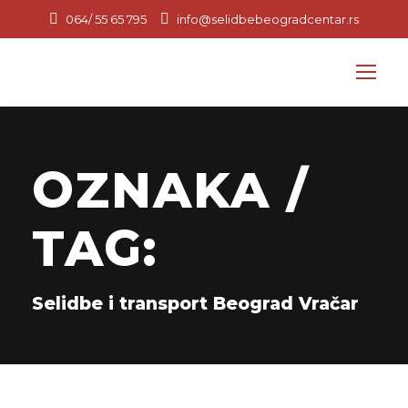
064/ 55 65 795
info@selidbebeogradcentar.rs
OZNAKA /
TAG:
Selidbe i transport Beograd Vračar