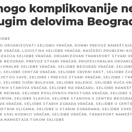
ogo komplikovanije n
ugim delovima Beogra
LIDBE
O ORGANIZOVATI SELIDBU VRAČAR
,
KOMBI PREVOZ NAMEŠTAJA
E VRAČAR
,
LOGISTIKA SELIDBE VRAČAR
,
NAJČEŠĆI PROBLEMI KO
ZACIJA SELIDBE VRAČAR
,
ORGANIZOVAN TRANSPORT STVARI V
BE BEOGRAD
,
PREVOZ STVARI VRAČAR
,
PROFESIONALNA ORGANIZ
SIONALNE SELIDBE VRAČAR
,
SELIDBE BEOGRAD VRAČAR
,
SELIDB
R
,
SELIDBE CENTAR VRAČAR
,
SELIDBE CRVENI KRST
,
SELIDBE ČU
SVETOG SAVE
,
SELIDBE I PREVOZ STVARI VRAČAR
,
SELIDBE I T
R
,
SELIDBE JUŽNI BULEVAR
,
SELIDBE KALENIĆ
,
SELIDBE KUĆA VR
ZNIH STANOVA VRAČAR
,
SELIDBE NA VRAČARU
,
SELIDBE NAMEŠT
E NEIMAR
,
SELIDBE POSLOVNOG PROSTORA VRAČAR
,
SELIDBE S
EMOM
,
SELIDBE SLAVIJA
,
SELIDBE STANOVA U CENTRU BEOGRA
VA VRAČAR
,
SELIDBE STARIH ZGRADA VRAČAR
,
SELIDBE U CENT
METNIM ULICAMA
,
SELIDBE U STARIM ZGRADAMA
,
SELIDBE USKE
E USKI HODNICI VRAČAR
,
SELIDBE VRAČAR
,
TRANSPORT NAMEŠT
TA NAMEŠTAJA TOKOM SELIDBE