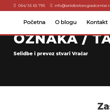
064/ 55 65 795
info@selidbebeogradcentar.r
Početna
O blogu
Kontakt
OZNAKA / TA
Selidbe i prevoz stvari Vračar
Za