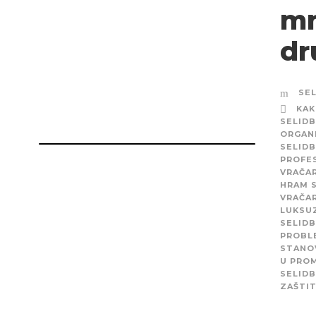
mn
dr
SE
KAK
SELIDB
ORGANI
SELID
PROFE
VRAČA
HRAM 
VRAČA
LUKSU
SELIDB
PROBL
STANO
U PRO
SELIDB
ZAŠTI