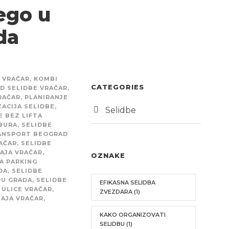
ego u
da
 VRAČAR
,
KOMBI
CATEGORIES
D SELIDBE VRAČAR
,
RAČAR
,
PLANIRANJE
ACIJA SELIDBE
,
Selidbe
E BEZ LIFTA
BURA
,
SELIDBE
RANSPORT BEOGRAD
AČAR
,
SELIDBE
AJA VRAČAR
,
OZNAKE
A PARKING
DA
,
SELIDBE
RU GRADA
,
SELIDBE
EFIKASNA SELIDBA
 ULICE VRAČAR
,
ZVEZDARA
(1)
AJA VRAČAR
,
KAKO ORGANIZOVATI
SELIDBU
(1)