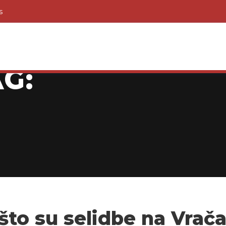
s
G:
što su selidbe na Vrač