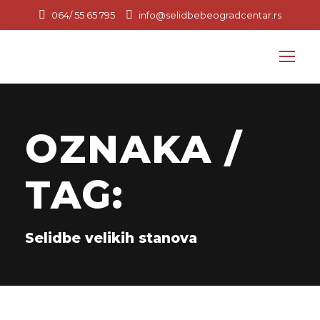
064/ 55 65 795
info@selidbebeogradcentar.rs
OZNAKA /
TAG:
Selidbe velikih stanova