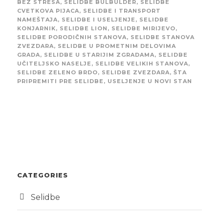
BEZ STRESA
,
SELIDBE BULBULDER
,
SELIDBE
CVETKOVA PIJACA
,
SELIDBE I TRANSPORT
NAMEŠTAJA
,
SELIDBE I USELJENJE
,
SELIDBE
KONJARNIK
,
SELIDBE LION
,
SELIDBE MIRIJEVO
,
SELIDBE PORODIČNIH STANOVA
,
SELIDBE STANOVA
ZVEZDARA
,
SELIDBE U PROMETNIM DELOVIMA
GRADA
,
SELIDBE U STARIJIM ZGRADAMA
,
SELIDBE
UČITELJSKO NASELJE
,
SELIDBE VELIKIH STANOVA
,
SELIDBE ZELENO BRDO
,
SELIDBE ZVEZDARA
,
ŠTA
PRIPREMITI PRE SELIDBE
,
USELJENJE U NOVI STAN
CATEGORIES
Selidbe