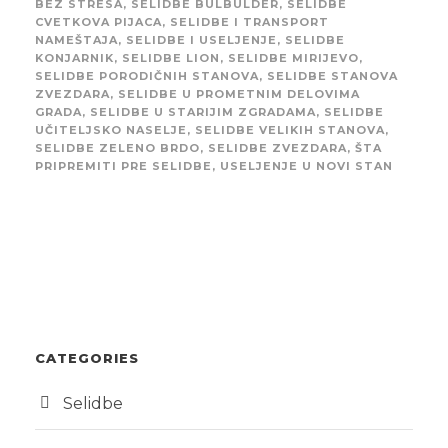
BEZ STRESA
,
SELIDBE BULBULDER
,
SELIDBE
CVETKOVA PIJACA
,
SELIDBE I TRANSPORT
NAMEŠTAJA
,
SELIDBE I USELJENJE
,
SELIDBE
KONJARNIK
,
SELIDBE LION
,
SELIDBE MIRIJEVO
,
SELIDBE PORODIČNIH STANOVA
,
SELIDBE STANOVA
ZVEZDARA
,
SELIDBE U PROMETNIM DELOVIMA
GRADA
,
SELIDBE U STARIJIM ZGRADAMA
,
SELIDBE
UČITELJSKO NASELJE
,
SELIDBE VELIKIH STANOVA
,
SELIDBE ZELENO BRDO
,
SELIDBE ZVEZDARA
,
ŠTA
PRIPREMITI PRE SELIDBE
,
USELJENJE U NOVI STAN
CATEGORIES
Selidbe