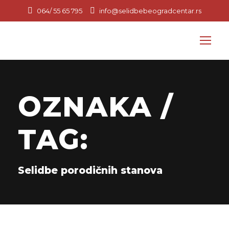
064/ 55 65 795
info@selidbebeogradcentar.rs
OZNAKA /
TAG:
Selidbe porodičnih stanova