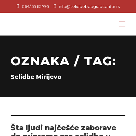
064/ 55 65 795
info@selidbebeogradcentar.rs
OZNAKA / TAG:
Selidbe Mirijevo
Šta ljudi najčešće zaborave