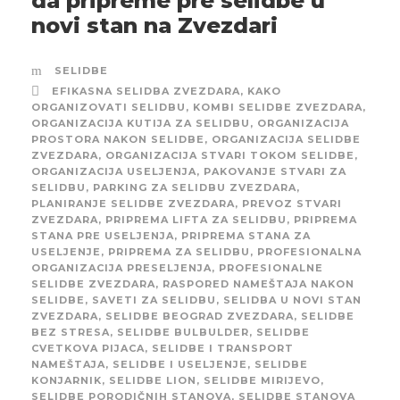
da pripreme pre selidbe u
novi stan na Zvezdari
SELIDBE
EFIKASNA SELIDBA ZVEZDARA
,
KAKO
ORGANIZOVATI SELIDBU
,
KOMBI SELIDBE ZVEZDARA
,
ORGANIZACIJA KUTIJA ZA SELIDBU
,
ORGANIZACIJA
PROSTORA NAKON SELIDBE
,
ORGANIZACIJA SELIDBE
ZVEZDARA
,
ORGANIZACIJA STVARI TOKOM SELIDBE
,
ORGANIZACIJA USELJENJA
,
PAKOVANJE STVARI ZA
SELIDBU
,
PARKING ZA SELIDBU ZVEZDARA
,
PLANIRANJE SELIDBE ZVEZDARA
,
PREVOZ STVARI
ZVEZDARA
,
PRIPREMA LIFTA ZA SELIDBU
,
PRIPREMA
STANA PRE USELJENJA
,
PRIPREMA STANA ZA
USELJENJE
,
PRIPREMA ZA SELIDBU
,
PROFESIONALNA
ORGANIZACIJA PRESELJENJA
,
PROFESIONALNE
SELIDBE ZVEZDARA
,
RASPORED NAMEŠTAJA NAKON
SELIDBE
,
SAVETI ZA SELIDBU
,
SELIDBA U NOVI STAN
ZVEZDARA
,
SELIDBE BEOGRAD ZVEZDARA
,
SELIDBE
BEZ STRESA
,
SELIDBE BULBULDER
,
SELIDBE
CVETKOVA PIJACA
,
SELIDBE I TRANSPORT
NAMEŠTAJA
,
SELIDBE I USELJENJE
,
SELIDBE
KONJARNIK
,
SELIDBE LION
,
SELIDBE MIRIJEVO
,
SELIDBE PORODIČNIH STANOVA
,
SELIDBE STANOVA